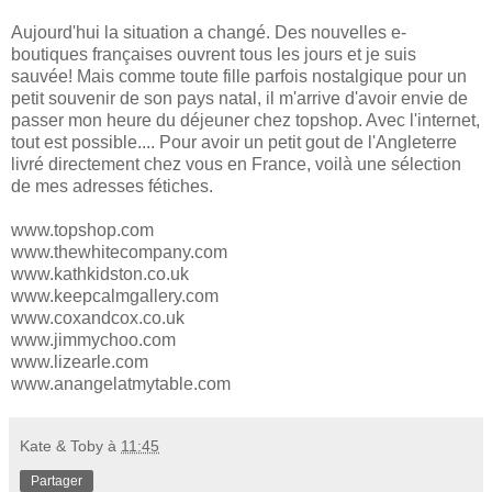
Aujourd'hui la situation a changé. Des nouvelles e-
boutiques françaises ouvrent tous les jours et je suis
sauvée! Mais comme toute fille parfois nostalgique pour un
petit souvenir de son pays natal, il m'arrive d'avoir envie de
passer mon heure du déjeuner chez topshop. Avec l'internet,
tout est possible.... Pour avoir un petit gout de l'Angleterre
livré directement chez vous en France, voilà une sélection
de mes adresses fétiches.
www.topshop.com
www.thewhitecompany.com
www.kathkidston.co.uk
www.keepcalmgallery.com
www.coxandcox.co.uk
www.jimmychoo.com
www.lizearle.com
www.anangelatmytable.com
Kate & Toby
à
11:45
Partager