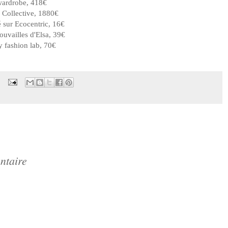
wardrobe, 418€
e Collective, 1880€
 sur Ecocentric, 16€
ouvailles d'Elsa, 39€
y fashion lab, 70€
ntaire