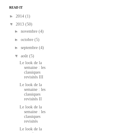
READ IT
►
2014
(1)
▼
2013
(50)
►
novembre
(4)
►
octobre
(5)
►
septembre
(4)
▼
août
(5)
Le look de la
semaine : les
classiques
revisités III
Le look de la
semaine : les
classiques
revisités II
Le look de la
semaine : les
classiques
revisités
Le look de la