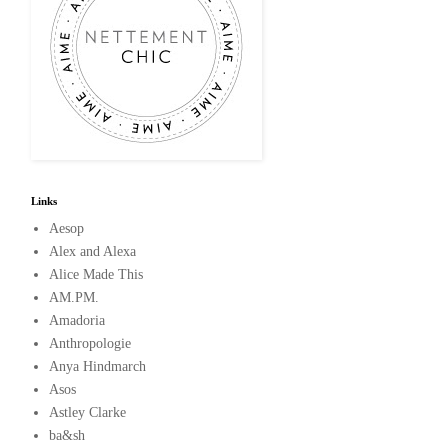
Links
Aesop
Alex and Alexa
Alice Made This
AM.PM.
Amadoria
Anthropologie
Anya Hindmarch
Asos
Astley Clarke
ba&sh